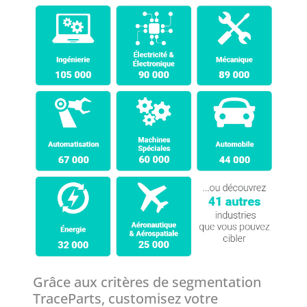
Grâce aux critères de segmentation
TraceParts, customisez votre