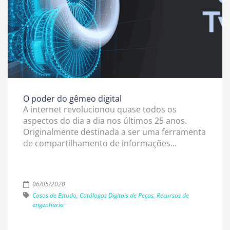
O poder do gêmeo digital
A internet revolucionou quase todos os
aspectos do dia a dia nos últimos 25 anos.
Originalmente destinada a ser uma ferramenta
de compartilhamento de informações...
06/05/2020
Casos de Estudo, Catálogos Digitais de Peças, Recursos de
engenharia