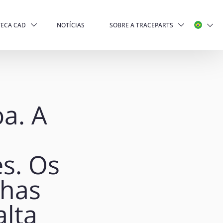
TECA CAD
NOTÍCIAS
SOBRE A TRACEPARTS
oa. A
es. Os
nhas
alta